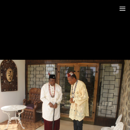
 au LRO
 Siège CERDOTOLA
tival_Kumba 2015
ba_Reportage
minial et remise des Prix
trimoniales