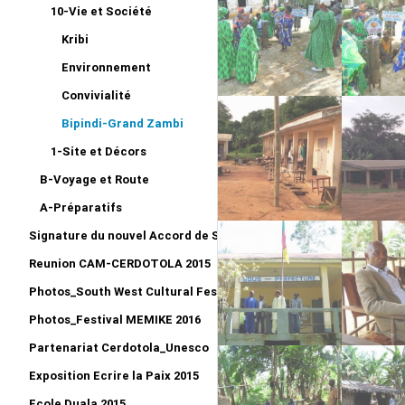
10-Vie et Société
Kribi
Environnement
Convivialité
Bipindi-Grand Zambi
1-Site et Décors
B-Voyage et Route
A-Préparatifs
Signature du nouvel Accord de Siège CERDOTOLA
Reunion CAM-CERDOTOLA 2015
Photos_South West Cultural Festival_Kumba 2015
Photos_Festival MEMIKE 2016
Partenariat Cerdotola_Unesco
Exposition Ecrire la Paix 2015
Ecole Duala 2015