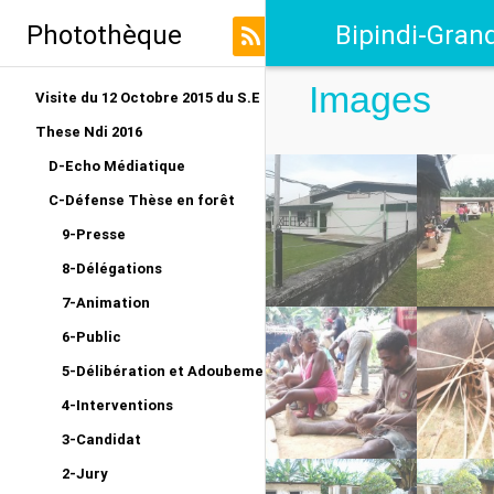
Photothèque
Bipindi-Gran
Images
Visite du 12 Octobre 2015 du S.E au LRO
These Ndi 2016
D-Echo Médiatique
C-Défense Thèse en forêt
9-Presse
8-Délégations
7-Animation
6-Public
5-Délibération et Adoubement
4-Interventions
3-Candidat
2-Jury