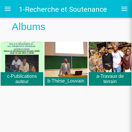
1-Recherche et Soutenance
Albums
 au LRO
c-Publications
a-Travaux de
b-Thèse_Louvain
auteur
terrain