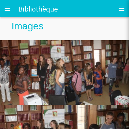
Bibliothèque
Images
 au LRO
ales
 Siège CERDOTOLA
tival_Kumba 2015