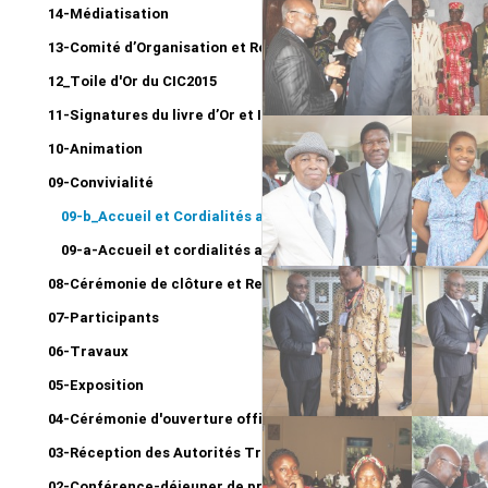
14-Médiatisation
13-Comité d’Organisation et Réunion bilan
12_Toile d'Or du CIC2015
11-Signatures du livre d’Or et Impressions
10-Animation
09-Convivialité
09-b_Accueil et Cordialités aux Cascades du Mfoundi
09-a-Accueil et cordialités au Mont Fébé
08-Cérémonie de clôture et Remise du 1er Prix CERDOTOLA
07-Participants
06-Travaux
05-Exposition
04-Cérémonie d'ouverture officielle
03-Réception des Autorités Traditionnelles
02-Conférence-déjeuner de presse