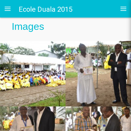
Ecole Duala 2015
Images
 au LRO
 Siège CERDOTOLA
tival_Kumba 2015
2015