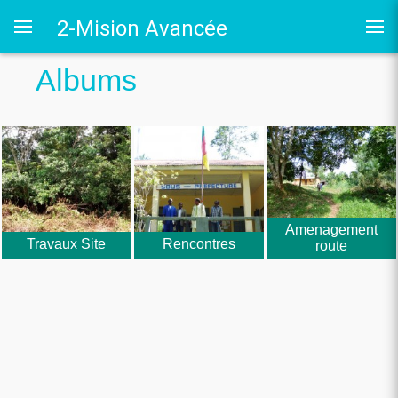
2-Mision Avancée
Albums
 au LRO
Amenagement
Travaux Site
Rencontres
route