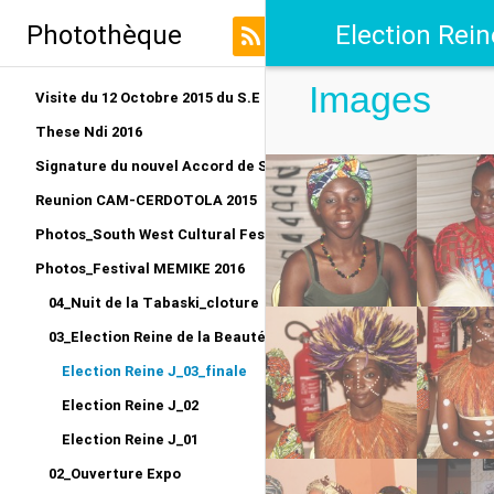
Photothèque
Election Rein
Images
Visite du 12 Octobre 2015 du S.E au LRO
These Ndi 2016
Signature du nouvel Accord de Siège CERDOTOLA
Reunion CAM-CERDOTOLA 2015
Photos_South West Cultural Festival_Kumba 2015
Photos_Festival MEMIKE 2016
04_Nuit de la Tabaski_cloture
03_Election Reine de la Beauté traditionnelle
Election Reine J_03_finale
Election Reine J_02
Election Reine J_01
02_Ouverture Expo