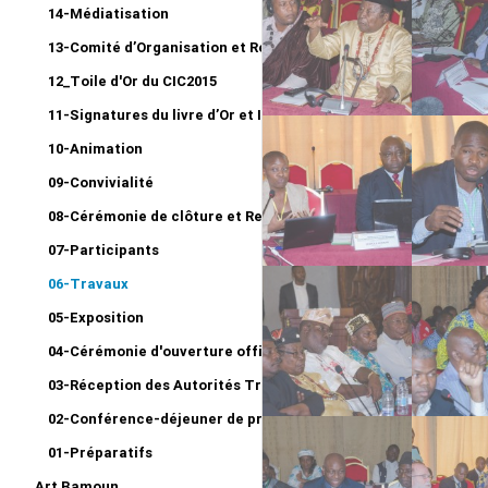
14-Médiatisation
13-Comité d’Organisation et Réunion bilan
12_Toile d'Or du CIC2015
11-Signatures du livre d’Or et Impressions
10-Animation
09-Convivialité
08-Cérémonie de clôture et Remise du 1er Prix CERDOTOLA
07-Participants
06-Travaux
05-Exposition
04-Cérémonie d'ouverture officielle
03-Réception des Autorités Traditionnelles
02-Conférence-déjeuner de presse
01-Préparatifs
Art Bamoun