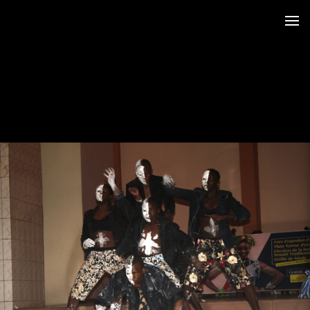
 au LRO
 Siège CERDOTOLA
tival_Kumba 2015
 traditionnelle
t2016