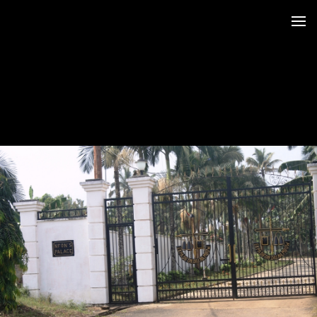
 au LRO
 Siège CERDOTOLA
tival_Kumba 2015
ba_Reportage
minial et remise des Prix
trimoniales