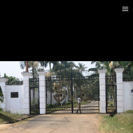
 au LRO
 Siège CERDOTOLA
tival_Kumba 2015
ba_Reportage
minial et remise des Prix
trimoniales