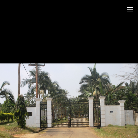
 au LRO
 Siège CERDOTOLA
tival_Kumba 2015
ba_Reportage
minial et remise des Prix
trimoniales