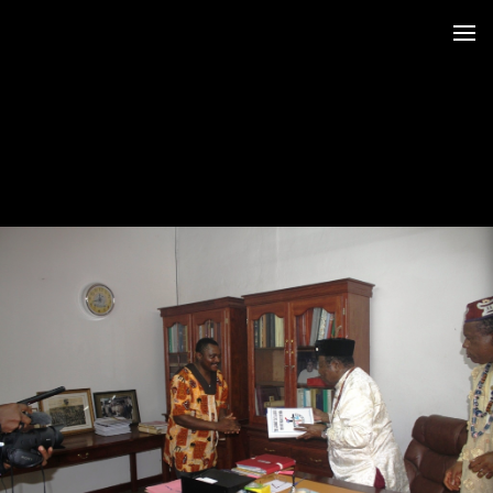
 au LRO
 Siège CERDOTOLA
tival_Kumba 2015
ba_Reportage
minial et remise des Prix
trimoniales