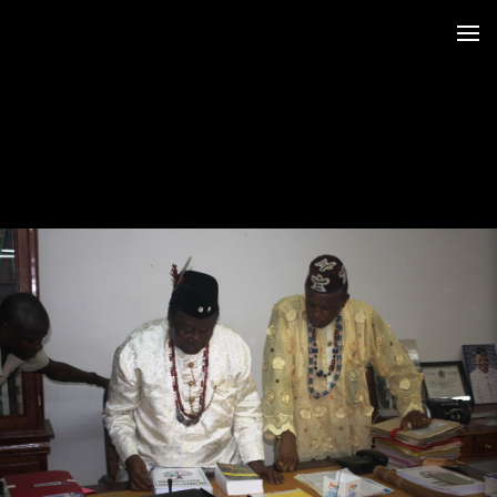
 au LRO
 Siège CERDOTOLA
tival_Kumba 2015
ba_Reportage
minial et remise des Prix
trimoniales