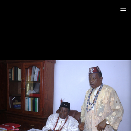
 au LRO
 Siège CERDOTOLA
tival_Kumba 2015
ba_Reportage
minial et remise des Prix
trimoniales