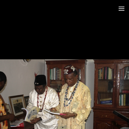
 au LRO
 Siège CERDOTOLA
tival_Kumba 2015
ba_Reportage
minial et remise des Prix
trimoniales