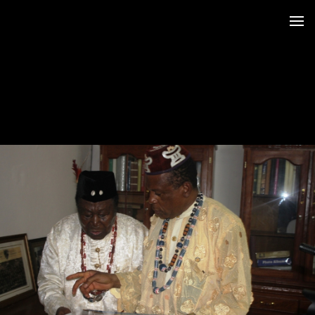
 au LRO
 Siège CERDOTOLA
tival_Kumba 2015
ba_Reportage
minial et remise des Prix
trimoniales