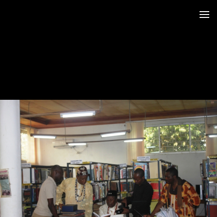
 au LRO
 Siège CERDOTOLA
tival_Kumba 2015
ba_Reportage
minial et remise des Prix
trimoniales