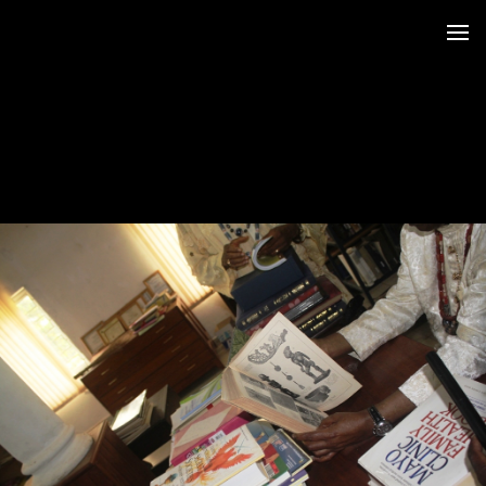
 au LRO
 Siège CERDOTOLA
tival_Kumba 2015
ba_Reportage
minial et remise des Prix
trimoniales