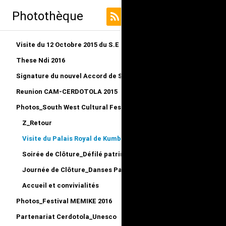
Photothèque
Visite du 12 Octobre 2015 du S.E au LRO
These Ndi 2016
Signature du nouvel Accord de Siège CERDOTOLA
Reunion CAM-CERDOTOLA 2015
Photos_South West Cultural Festival_Kumba 2015
Z_Retour
Visite du Palais Royal de Kumba_Reportage
Soirée de Clôture_Défilé patriminial et remise des Prix
Journée de Clôture_Danses Patrimoniales
Accueil et convivialités
Photos_Festival MEMIKE 2016
Partenariat Cerdotola_Unesco