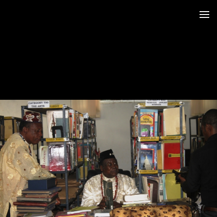
 au LRO
 Siège CERDOTOLA
tival_Kumba 2015
ba_Reportage
minial et remise des Prix
trimoniales