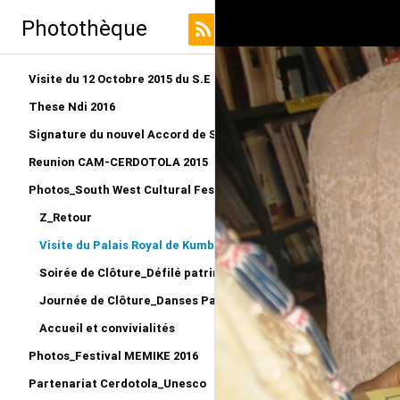
Photothèque
Visite du 12 Octobre 2015 du S.E au LRO
These Ndi 2016
Signature du nouvel Accord de Siège CERDOTOLA
Reunion CAM-CERDOTOLA 2015
Photos_South West Cultural Festival_Kumba 2015
Z_Retour
Visite du Palais Royal de Kumba_Reportage
Soirée de Clôture_Défilé patriminial et remise des Prix
Journée de Clôture_Danses Patrimoniales
Accueil et convivialités
Photos_Festival MEMIKE 2016
Partenariat Cerdotola_Unesco