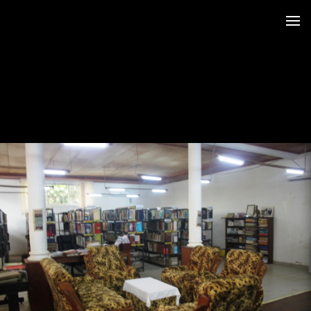
 au LRO
 Siège CERDOTOLA
tival_Kumba 2015
ba_Reportage
minial et remise des Prix
trimoniales