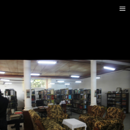
 au LRO
 Siège CERDOTOLA
tival_Kumba 2015
ba_Reportage
minial et remise des Prix
trimoniales