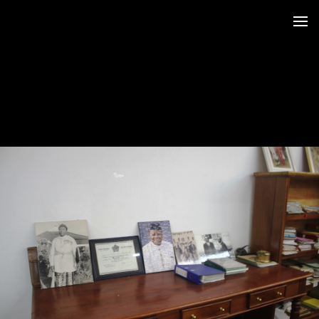
 au LRO
 Siège CERDOTOLA
tival_Kumba 2015
ba_Reportage
minial et remise des Prix
trimoniales