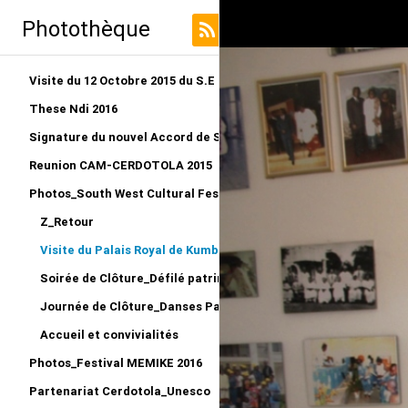
Photothèque
Visite du 12 Octobre 2015 du S.E au LRO
These Ndi 2016
Signature du nouvel Accord de Siège CERDOTOLA
Reunion CAM-CERDOTOLA 2015
Photos_South West Cultural Festival_Kumba 2015
Z_Retour
Visite du Palais Royal de Kumba_Reportage
Soirée de Clôture_Défilé patriminial et remise des Prix
Journée de Clôture_Danses Patrimoniales
Accueil et convivialités
Photos_Festival MEMIKE 2016
Partenariat Cerdotola_Unesco