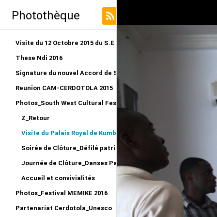
Photothèque
Visite du 12 Octobre 2015 du S.E au LRO
These Ndi 2016
Signature du nouvel Accord de Siège CERDOTOLA
Reunion CAM-CERDOTOLA 2015
Photos_South West Cultural Festival_Kumba 2015
Z_Retour
Visite du Palais Royal de Kumba_Reportage
Soirée de Clôture_Défilé patriminial et remise des Prix
Journée de Clôture_Danses Patrimoniales
Accueil et convivialités
Photos_Festival MEMIKE 2016
Partenariat Cerdotola_Unesco