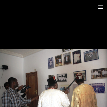
 au LRO
 Siège CERDOTOLA
tival_Kumba 2015
ba_Reportage
minial et remise des Prix
trimoniales