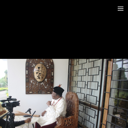
 au LRO
 Siège CERDOTOLA
tival_Kumba 2015
ba_Reportage
minial et remise des Prix
trimoniales